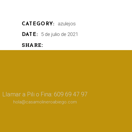
azulejos
CATEGORY:
5 de julio de 2021
DATE:
SHARE:
Llamar a Pili o Fina: 609 69 47 97
hola@casamolineroabiego.com