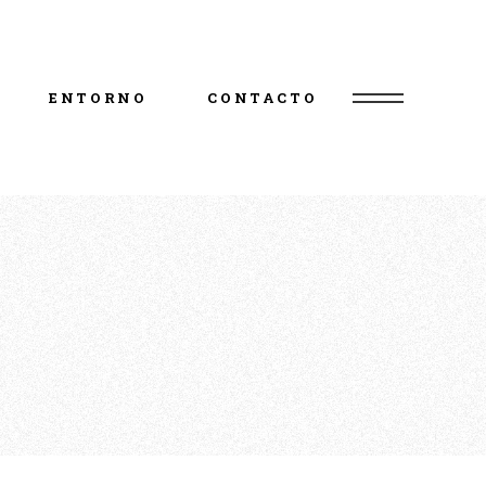
Abiego
Actividades
ENTORNO
CONTACTO
Excursiones 
recomendadas
Abiego
Actividades
Excursiones 
recomendadas