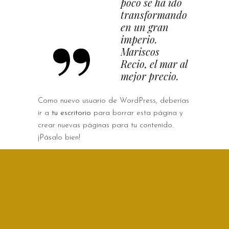
poco se ha ido
transformando
en un gran
imperio.
Mariscos
Recio, el mar al
mejor precio.
Como nuevo usuario de WordPress, deberías
ir a
tu escritorio
para borrar esta página y
crear nuevas páginas para tu contenido.
¡Pásalo bien!