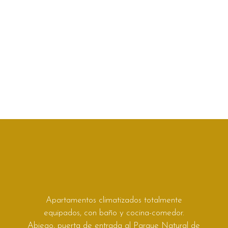
Apartamentos climatizados totalmente
equipados, con baño y cocina-comedor.
Abiego, puerta de entrada al Parque Natural de