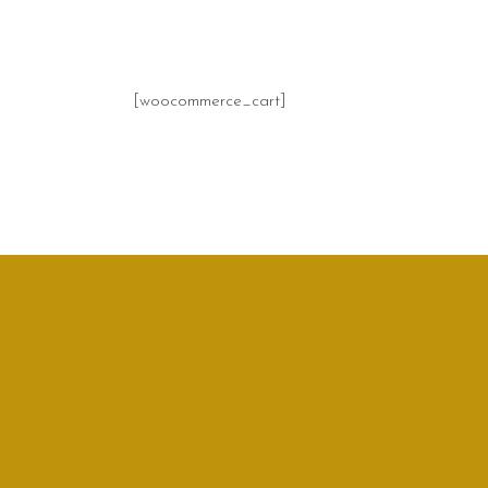
[woocommerce_cart]