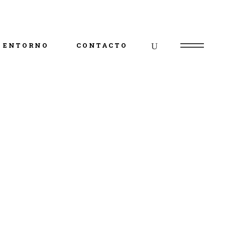
Abiego
Actividades
ENTORNO
CONTACTO
Excursiones 
recomendadas
Abiego
Actividades
Excursiones 
recomendadas