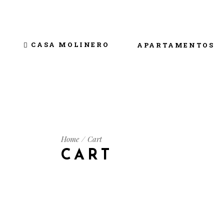
Apartamento LA 
COCINITA
CASA MOLINERO
APARTAMENTOS
Apartamento LA TIE
Apartamento LAS 
ALCOBAS
Conjunto LOS GRAN
Apartamento LA 
COCINITA
Apartamento LA TIENDA
Home
Cart
CART
Apartamento LAS 
ALCOBAS
Conjunto LOS GRANEROS